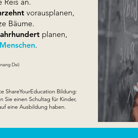
 Reis an.
hrzehnt
vorausplanen,
nze Bäume.
Jahrhundert
planen,
 Menschen
.
nang Dsi)
te ShareYourEducation Bildung:
 Sie einen Schultag für Kinder,
auf eine Ausbildung haben.