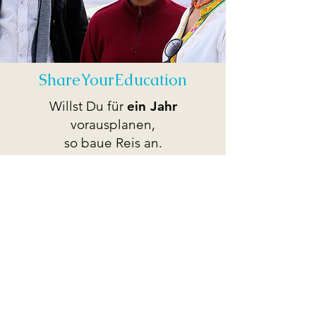
ShareYourEducation
Willst Du für
ein Jahr
vorausplanen,
so baue Reis an.
Willst Du für
ein Jahrzehnt
vorausplanen,
so pflanze Bäume.
Willst Du für
ein Jahrhundert
planen,
so
bilde Menschen
.
(Dschunang Dsi)
Spenden Sie über unsere Seite