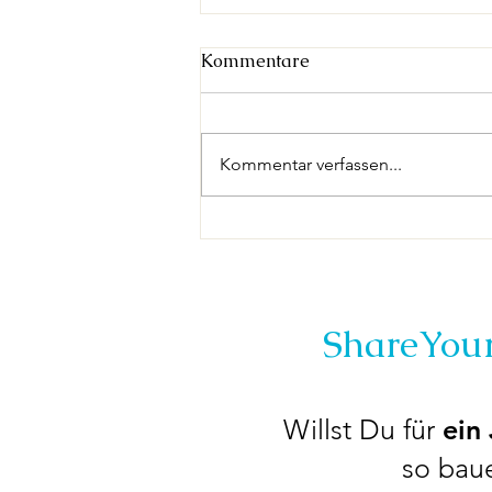
Kommentare
Kommentar verfassen...
Wohltätigkeitskonzert
(online)!
ShareYou
Willst Du für
ein
so baue