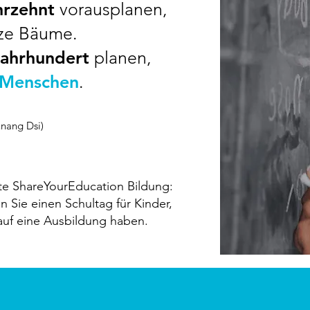
hrzehnt
vorausplanen,
nze Bäume.
Jahrhundert
planen,
 Menschen
.
nang Dsi)
te ShareYourEducation Bildung:
 Sie einen Schultag für Kinder,
auf eine Ausbildung haben.